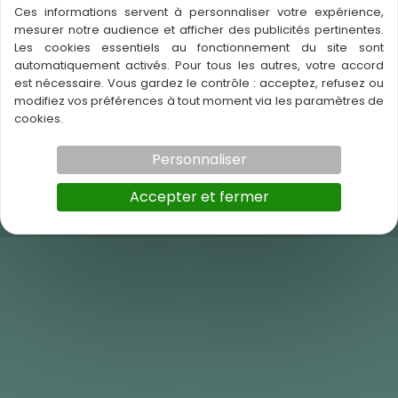
Ces informations servent à personnaliser votre expérience,
mesurer notre audience et afficher des publicités pertinentes.
Les cookies essentiels au fonctionnement du site sont
automatiquement activés. Pour tous les autres, votre accord
est nécessaire. Vous gardez le contrôle : acceptez, refusez ou
modifiez vos préférences à tout moment via les paramètres de
cookies.
Personnaliser
Accepter et fermer